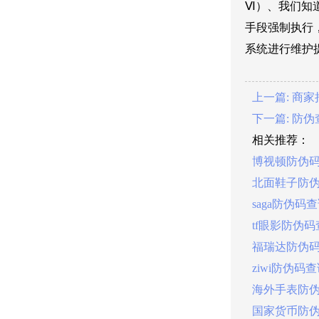
Ⅵ）、我们知
手段强制执行
系统进行维护
上一篇: 商
下一篇: 防
相关推荐：
博视顿防伪
北面鞋子防
saga防伪码
tf眼影防伪
福瑞达防伪
ziwi防伪码
海外手表防
国家货币防