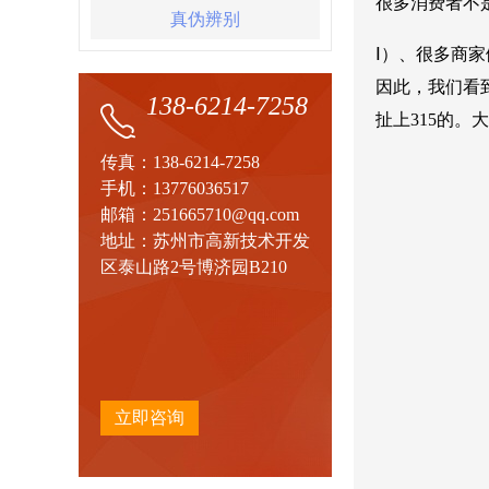
很多消费者不
真伪辨别
Ⅰ）、很多商
因此，我们看
138-6214-7258
扯上315的
传真：138-6214-7258
手机：13776036517
邮箱：251665710@qq.com
地址：苏州市高新技术开发
区泰山路2号博济园B210
立即咨询